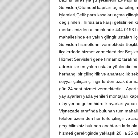
bazıları sırasıyla şu şekildedir Ev kapıları
Servisleri,Otomobil kapıları açma çilin
işlemleri,Çelik para kasaları açma çiling
değişimleri , hırsızlara karşı geliştirilen 
merkezimizden alınmaktadır 444 0193 bu 
mahallesinde en yakın çilingir ustaları i
Servisleri hizmetlerini vermektedir.Beşik
ilçelerdede hizmet vermektedirler Beşikta
Hizmet Servisleri gene firmamız tarafınd
adresinize en yakın ustalar yönlendirilme
herhangi bir çilingirlik ve anahtarcılık 
seyyar çalışan çilingir lerden uzak durm
gün 24 saat hizmet vermektedir… Apartman
yay ayarları yada yenileri montajları ka
olay yerine gelen hidrolik ayarları yapan
Vişnezade etrafinda bulunan tüm mahall
telefon üzerinden her türlü çilingir ve ana
geçebilirsiniz.bulunan anahtarcı larla o
hizmeti gerektiğinde yaklaşık 20 ila 25 da