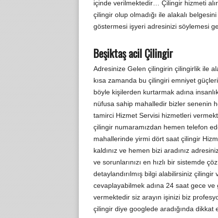
içinde verilmektedir… Çilingir hizmeti alı
çilingir olup olmadığı ile alakalı belges
göstermesi işyeri adresinizi söylemesi g
Beşiktaş acil Çilingir
Adresinize Gelen çilingirin çilingirlik ile
kısa zamanda bu çilingiri emniyet güçleri
böyle kişilerden kurtarmak adına insanlık
nüfusa sahip mahalledir bizler senenin he
tamirci Hizmet Servisi hizmetleri vermekt
çilingir numaramızdan hemen telefon ede
mahallerinde yirmi dört saat çilingir Hi
kaldınız ve hemen bizi aradınız adresini
ve sorunlarınızı en hızlı bir sistemde 
detaylandırılmış bilgi alabilirsiniz çilingi
cevaplayabilmek adına 24 saat gece ve
vermektedir siz arayın işinizi biz profe
çilingir diye googlede aradığında dikka