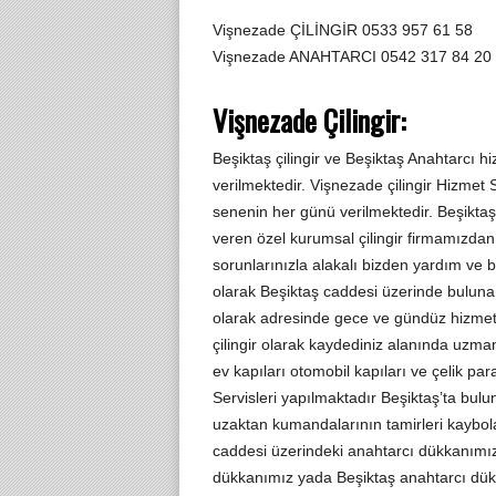
Vişnezade ÇİLİNGİR 0533 957 61 58
Vişnezade ANAHTARCI 0542 317 84 20
Vişnezade Çilingir:
Beşiktaş çilingir ve Beşiktaş Anahtarcı hi
verilmektedir. Vişnezade çilingir Hizmet
senenin her günü verilmektedir. Beşiktaş
veren özel kurumsal çilingir firmamızdan An
sorunlarınızla alakalı bizden yardım ve bi
olarak Beşiktaş caddesi üzerinde bulunan
olarak adresinde gece ve gündüz hizmet
çilingir olarak kaydediniz alanında uzman 
ev kapıları otomobil kapıları ve çelik para
Servisleri yapılmaktadır Beşiktaş’ta bulu
uzaktan kumandalarının tamirleri kaybo
caddesi üzerindeki anahtarcı dükkanımızd
dükkanımız yada Beşiktaş anahtarcı dükk