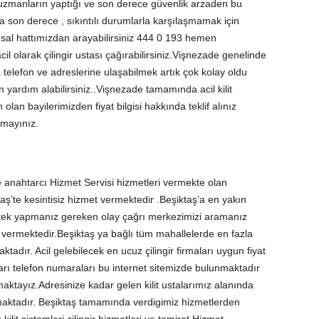
ibi uzmanların yaptığı ve son derece güvenlik arzaden bu
a son derece , sıkıntılı durumlarla karşılaşmamak için
sal hattımızdan arayabilirsiniz 444 0 193 hemen
il olarak çilingir ustası çağırabilirsiniz.Vişnezade genelinde
ma telefon ve adreslerine ulaşabilmek artık çok kolay oldu
 yardım alabilirsiniz..Vişnezade tamamında acil kilit
lan bayilerimizden fiyat bilgisi hakkında teklif alınız
rmayınız.
ve anahtarcı Hizmet Servisi hizmetleri vermekte olan
aş’te kesintisiz hizmet vermektedir .Beşiktaş’a en yakın
ce tek yapmanız gereken olay çağrı merkezimizi aramanız
 vermektedir.Beşiktaş ya bağlı tüm mahallelerde en fazla
tadır. Acil gelebilecek en ucuz çilingir firmaları uygun fiyat
ları telefon numaraları bu internet sitemizde bulunmaktadır
ışmaktayız.Adresinize kadar gelen kilit ustalarımız alanında
maktadır. Beşiktaş tamamında verdigimiz hizmetlerden