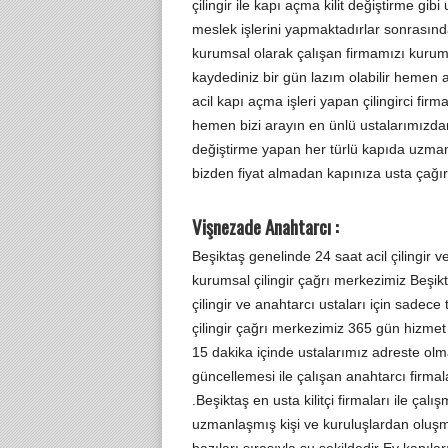
çilingir ile kapı açma kilit değiştirme g
meslek işlerini yapmaktadırlar sonrasınd
kurumsal olarak çalışan firmamızı kurum
kaydediniz bir gün lazım olabilir hemen ac
acil kapı açma işleri yapan çilingirci fir
hemen bizi arayın en ünlü ustalarımızdan
değiştirme yapan her türlü kapıda uzman o
bizden fiyat almadan kapınıza usta çağı
Vişnezade Anahtarcı :
Beşiktaş genelinde 24 saat acil çilingir 
kurumsal çilingir çağrı merkezimiz Beşikt
çilingir ve anahtarcı ustaları için sade
çilingir çağrı merkezimiz 365 gün hizmet
15 dakika içinde ustalarımız adreste olmak
güncellemesi ile çalışan anahtarcı firma
.Beşiktaş en usta kilitçi firmaları ile çal
uzmanlaşmış kişi ve kuruluşlardan oluş