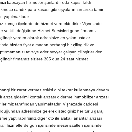
mizi kapsayan hizmetler şunlardır oda kapısı kilidi
ekmece sandık para kasası gibi eşyalarınızın arıza tamiri
an yapılmaktadır.
ımız komşu ilçelerde de hizmet vermektedirler Vişnezade
e ve kilit değiştirme Hizmet Servisleri gene firmamız
lingir yardım olarak adresinize en yakın ustalar
çinde bizden fiyat almadan herhangi bir çilingirlik ve
ptırmamanızı tavsiye eder seyyar çalışan çilingirler den
ilingir firmamız sizlere 365 gün 24 saat hizmet
angi bir zarar vermez eskisi gibi tekrar kullanmaya devam
kalı arıza giderimi kontak arızası giderme immobilizer arızası
ir lerimiz tarafından yapılmaktadır. Vişnezade caddesi
duğundan adresimize gelerek istediğiniz her türlü garaj
 yaptırabilirsiniz.diğer oto ile alakalı anahtar arızası
kalı hizmetlerde gün içerisinde mesai saatleri içerisinde