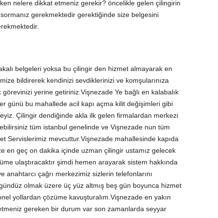
rken nelere dikkat etmeniz gerekir? öncelikle gelen çilingirin
ini sormanız gerekmektedir gerektiğinde size belgesini
erekmektedir.
 alakalı belgeleri yoksa bu çilingir den hizmet almayarak en
mize bildirerek kendinizi sevdiklerinizi ve komşularınıza
 görevinizi yerine getiriniz.Vişnezade Ye bağlı en kalabalık
r günü bu mahallede acil kapı açma kilit değişimleri gibi
eyiz. Çilingir dendiğinde akla ilk gelen firmalardan merkezi
bilirsiniz tüm istanbul genelinde ve Vişnezade nun tüm
zmet Servislerimiz mevcuttur.Vişnezade mahallesinde kapıda
ze en geç on dakika içinde uzman çilingir ustamız gelecek
çözüme ulaştıracaktır şimdi hemen arayarak sistem hakkında
r ve anahtarcı çağrı merkezimiz sizlerin telefonlarını
 gündüz olmak üzere üç yüz altmış beş gün boyunca hizmet
syonel yollardan çözüme kavuşturalım.Vişnezade en yakın
t etmeniz gereken bir durum var son zamanlarda seyyar