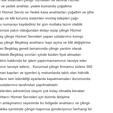
 kilit sistemleri çilingir hizmetleri ve tamirat Hizmet
giri ve yedek anahtar, yedek kumanda çoğaltma
iri Hizmet Servis ve Yedek kasa anahtarları çoğaltım ve şifre
kapı ve kilit koruma sistemleri montaj talepleri çağrı
numarayı kaydediniz bir gün mutlaka lazım olabilir.
lçemize yakın olduğundan dolayı eyüp çilingir Hizmet
taş çilingir Hizmet Servisleri yapan ustalarımız komşu
ş çilingir Beşiktaş anahtarcı kapı açma ve kilit değiştirme
an Beşiktaş geneli tamamında çilingir yardım olarak
ktedir.Beşiktaş sınırları içinde bizden fiyat almadan
sektörü hakkında bir işlem yaptırmamamınızı tavsiye eder
anızı tavsiye ederiz…Kurumsal çilingir firmamız sizlere 365
 kapıları ve işyerleri iç mekanlarda takılı olan hidrolik
pıların tam istenildiği ayarlarda kapatmamaları durumunda
 ustalarımız tarafından yapılmaktadır.
elerden adresimize ulaşım çok kolay olmakla beraber
htarcı Hizmet Servisleri için bizimle iletişime
lan anlaşmamız sayesinde bu bölgede anahtarcı ve çilingir
kika içerisinde çilingiri kapınıza gönderiyoruz herhangi bir