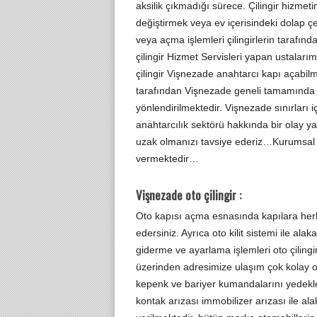
aksilik çıkmadığı sürece. Çilingir hizmeti
değiştirmek veya ev içerisindeki dolap ç
veya açma işlemleri çilingirlerin tarafınd
çilingir Hizmet Servisleri yapan ustalar
çilingir Vişnezade anahtarcı kapı açabilm
tarafından Vişnezade geneli tamamında çi
yönlendirilmektedir. Vişnezade sınırları i
anahtarcılık sektörü hakkında bir olay ya
uzak olmanızı tavsiye ederiz…Kurumsal ç
vermektedir…
Vişnezade oto çilingir :
Oto kapısı açma esnasında kapılara herh
edersiniz. Ayrıca oto kilit sistemi ile ala
giderme ve ayarlama işlemleri oto çiling
üzerinden adresimize ulaşım çok kolay ol
kepenk ve bariyer kumandalarını yedekleme
kontak arızası immobilizer arızası ile ala