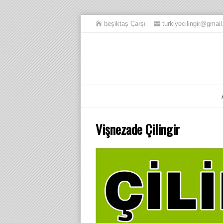
beşiktaş Çarşı
turkiyecilingir@gmai
Vişnezade Çilingir