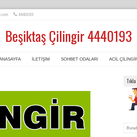
l.com
4440193
Beşiktaş Çilingir 4440193
ANASAYFA
İLETIŞIM
SOHBET ODALARI
ACIL ÇILINGI
Tıkla