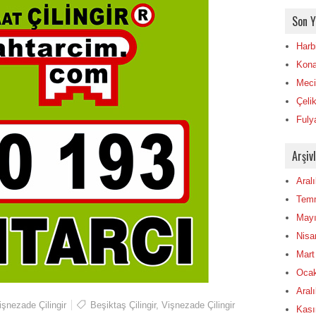
Son Y
Harbi
Konak
Mecid
Çelik
Fulya
Arşiv
Aral
Tem
Mayı
Nisa
Mart
Ocak
Aral
işnezade Çilingir
Beşiktaş Çilingir
,
Vişnezade Çilingir
Kası