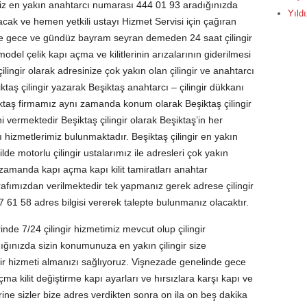
niz en yakın anahtarcı numarası 444 01 93 aradığınızda
Yıldı
acak ve hemen yetkili ustayı Hizmet Servisi için çağıran
nde gece ve gündüz bayram seyran demeden 24 saat çilingir
odel çelik kapı açma ve kilitlerinin arızalarının giderilmesi
 çilingir olarak adresinize çok yakın olan çilingir ve anahtarcı
iktaş çilingir yazarak Beşiktaş anahtarcı – çilingir dükkanı
iktaş firmamız aynı zamanda konum olarak Beşiktaş çilingir
i vermektedir Beşiktaş çilingir olarak Beşiktaş’in her
ı hizmetlerimiz bulunmaktadır. Beşiktaş çilingir en yakın
lde motorlu çilingir ustalarımız ile adresleri çok yakın
zamanda kapı açma kapı kilit tamiratları anahtar
arafımızdan verilmektedir tek yapmanız gerek adrese çilingir
61 58 adres bilgisi vererek talepte bulunmanız olacaktır.
inde 7/24 çilingir hizmetimiz mevcut olup çilingir
ığınızda sizin konumunuza en yakın çilingir size
ngir hizmeti almanızı sağlıyoruz. Vişnezade genelinde gece
a kilit değiştirme kapı ayarları ve hırsızlara karşı kapı ve
rine sizler bize adres verdikten sonra on ila on beş dakika