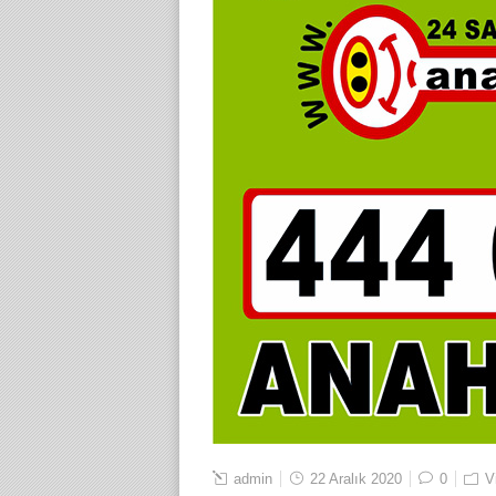
admin
22 Aralık 2020
0
V