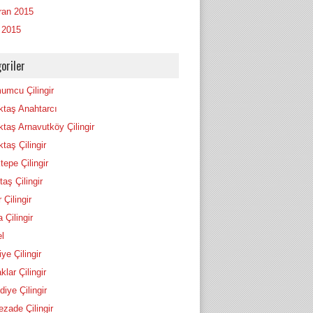
ran 2015
 2015
oriler
umcu Çilingir
ktaş Anahtarcı
ktaş Arnavutköy Çilingir
taş Çilingir
tepe Çilingir
itaş Çilingir
r Çilingir
 Çilingir
l
ye Çilingir
lar Çilingir
iye Çilingir
ezade Çilingir