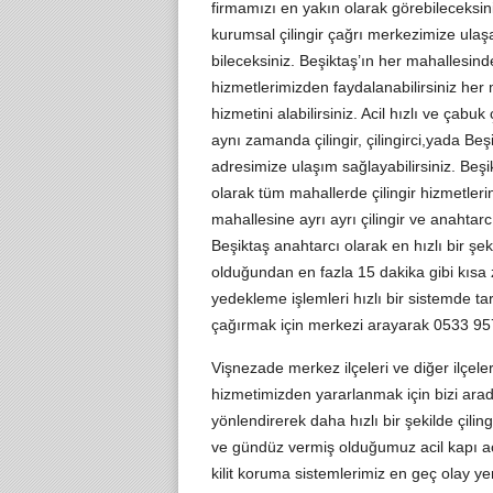
firmamızı en yakın olarak görebileceksi
kurumsal çilingir çağrı merkezimize ulaş
bileceksiniz. Beşiktaş’ın her mahallesi
hizmetlerimizden faydalanabilirsiniz her m
hizmetini alabilirsiniz. Acil hızlı ve çabuk
aynı zamanda çilingir, çilingirci,yada Beş
adresimize ulaşım sağlayabilirsiniz. Beş
olarak tüm mahallerde çilingir hizmetlerin
mahallesine ayrı ayrı çilingir ve anahtarc
Beşiktaş anahtarcı olarak en hızlı bir şeki
olduğundan en fazla 15 dakika gibi kısa 
yedekleme işlemleri hızlı bir sistemde t
çağırmak için merkezi arayarak 0533 957 
Vişnezade merkez ilçeleri ve diğer ilçeler
hizmetimizden yararlanmak için bizi arad
yönlendirerek daha hızlı bir şekilde çili
ve gündüz vermiş olduğumuz acil kapı açm
kilit koruma sistemlerimiz en geç olay ye