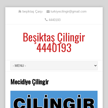
beşiktaş Çarşı
turkiyecilingir@gmail.com
4440193
Beşiktaş Çilingir
4440193
Mecidiye Çilingir