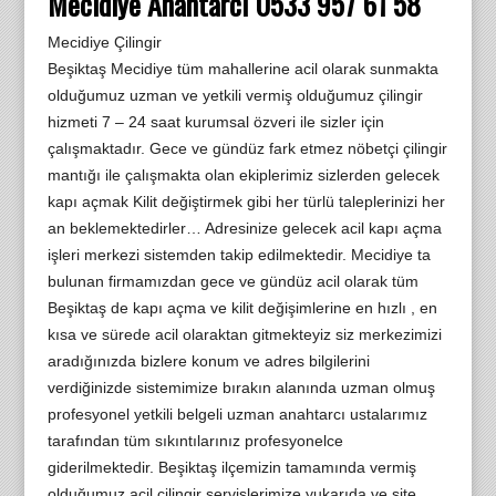
Mecidiye Anahtarcı 0533 957 61 58
Mecidiye Çilingir
Beşiktaş Mecidiye tüm mahallerine acil olarak sunmakta
olduğumuz uzman ve yetkili vermiş olduğumuz çilingir
hizmeti 7 – 24 saat kurumsal özveri ile sizler için
çalışmaktadır. Gece ve gündüz fark etmez nöbetçi çilingir
mantığı ile çalışmakta olan ekiplerimiz sizlerden gelecek
kapı açmak Kilit değiştirmek gibi her türlü taleplerinizi her
an beklemektedirler… Adresinize gelecek acil kapı açma
işleri merkezi sistemden takip edilmektedir. Mecidiye ta
bulunan firmamızdan gece ve gündüz acil olarak tüm
Beşiktaş de kapı açma ve kilit değişimlerine en hızlı , en
kısa ve sürede acil olaraktan gitmekteyiz siz merkezimizi
aradığınızda bizlere konum ve adres bilgilerini
verdiğinizde sistemimize bırakın alanında uzman olmuş
profesyonel yetkili belgeli uzman anahtarcı ustalarımız
tarafından tüm sıkıntılarınız profesyonelce
giderilmektedir. Beşiktaş ilçemizin tamamında vermiş
olduğumuz acil çilingir servislerimize yukarıda ve site