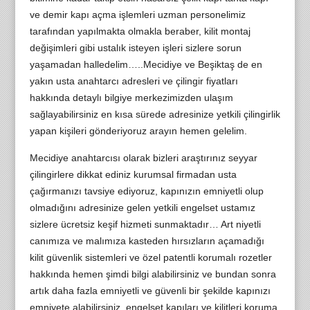
ve demir kapı açma işlemleri uzman personelimiz
tarafından yapılmakta olmakla beraber, kilit montaj
değişimleri gibi ustalık isteyen işleri sizlere sorun
yaşamadan halledelim…..Mecidiye ve Beşiktaş de en
yakın usta anahtarcı adresleri ve çilingir fiyatları
hakkında detaylı bilgiye merkezimizden ulaşım
sağlayabilirsiniz en kısa sürede adresinize yetkili çilingirlik
yapan kişileri gönderiyoruz arayın hemen gelelim.
Mecidiye anahtarcısı olarak bizleri araştırınız seyyar
çilingirlere dikkat ediniz kurumsal firmadan usta
çağırmanızı tavsiye ediyoruz, kapınızın emniyetli olup
olmadığını adresinize gelen yetkili engelset ustamız
sizlere ücretsiz keşif hizmeti sunmaktadır… Art niyetli
canımıza ve malımıza kasteden hırsızların açamadığı
kilit güvenlik sistemleri ve özel patentli korumalı rozetler
hakkında hemen şimdi bilgi alabilirsiniz ve bundan sonra
artık daha fazla emniyetli ve güvenli bir şekilde kapınızı
emniyete alabilirsiniz. engelset kapıları ve kilitleri koruma