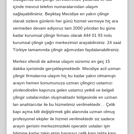
içinde mevcut telefon numaralarından ulaşım
sağlayabilirsiniz. Beşiktaş Mecidiye en yakın çilingir
olarak sizlere günlerin her günü hizmet vermeye hiç ara
vermeden devam ediyoruz tam 2000 yılından bu güne
kadar kurumsal çilingir firması olarak 444 01 93 nolu
kurumsal çilingir çağrı merkezimizi arayabilirsiniz. 24 saat
Türkiye tamamında çilingir ağımızdan faydalanabilirsiniz.
Merkez efendi de adrese ulaşım süremiz en geç 15
dakika içerisinde gerçekleşmektedir. Mecidiye acil uzman
çilingir firmalarına ulaşım hiç bu kadar yakın olmamıştı
arayın hemen konumunuza uzman çilingirci ustamızı
yönlendirelim kapınıza gelen ustamız yetkili ve belgeli
çilingir ustalarından oluşmaktadır bölgesinde en uzman
lan anahtarcılar ile bu hizmetimiz verilmektedir… Çelik
kapı açma kilit değiştirmek gibi alanında uzman olmuş
profesyonel ekipler ile hizmet verilmektedir siz sadece
arayın gerisini merkezimizdeki operatör ustaları işin
bitimine kadar takip etsin hasarsız çelik kapı tahta kapı