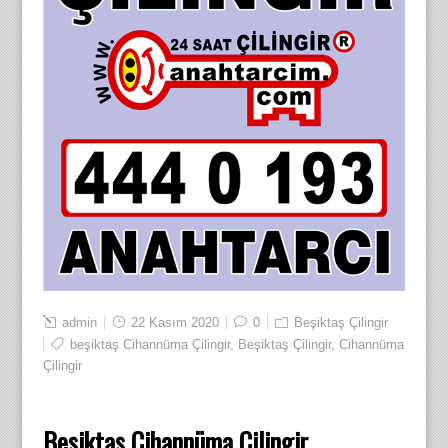
admin
22 Kasım 2020
0
Beşiktaş Çilingir
beşiktaş Cihannüma Çilingir
,
Beşiktaş Çilingir
,
Cihannüma
Çilingir
Beşiktaş Cihannüma Çilingir