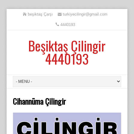
beşiktaş Çarşı
turkiyecilingir@gmail.com
4440193
Beşiktaş Çilingir
4440193
Cihannüma Çilingir