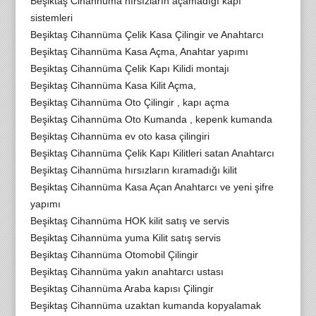
Beşiktaş Cihannüma hırsızların açamadığı kapı
sistemleri
Beşiktaş Cihannüma Çelik Kasa Çilingir ve Anahtarcı
Beşiktaş Cihannüma Kasa Açma, Anahtar yapımı
Beşiktaş Cihannüma Çelik Kapı Kilidi montajı
Beşiktaş Cihannüma Kasa Kilit Açma,
Beşiktaş Cihannüma Oto Çilingir , kapı açma
Beşiktaş Cihannüma Oto Kumanda , kepenk kumanda
Beşiktaş Cihannüma ev oto kasa çilingiri
Beşiktaş Cihannüma Çelik Kapı Kilitleri satan Anahtarcı
Beşiktaş Cihannüma hırsızların kıramadığı kilit
Beşiktaş Cihannüma Kasa Açan Anahtarcı ve yeni şifre
yapımı
Beşiktaş Cihannüma HOK kilit satış ve servis
Beşiktaş Cihannüma yuma Kilit satış servis
Beşiktaş Cihannüma Otomobil Çilingir
Beşiktaş Cihannüma yakın anahtarcı ustası
Beşiktaş Cihannüma Araba kapısı Çilingir
Beşiktaş Cihannüma uzaktan kumanda kopyalamak