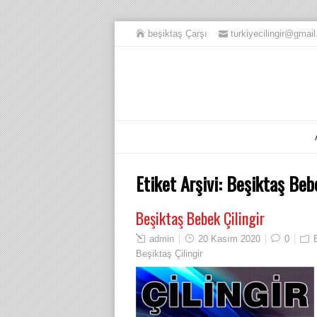
beşiktaş Çarşı
turkiyecilingir@gmai
Etiket Arşivi:
Beşiktaş Bebe
Beşiktaş Bebek Çilingir
admin
20 Kasım 2020
0
Beşiktaş Çilingir