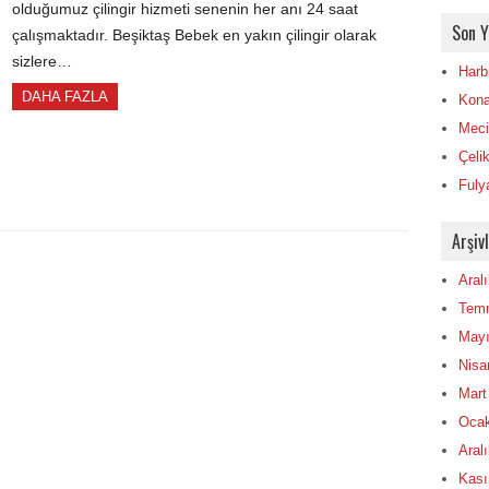
olduğumuz çilingir hizmeti senenin her anı 24 saat
Son Y
çalışmaktadır. Beşiktaş Bebek en yakın çilingir olarak
sizlere…
Harbi
DAHA FAZLA
Konak
Mecid
Çelik
Fulya
Arşiv
Aral
Tem
Mayı
Nisa
Mart
Ocak
Aral
Kası