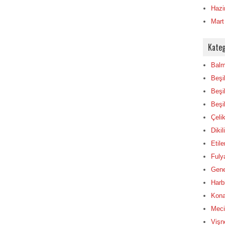
Hazi
Mart
Kateg
Balm
Beşi
Beşi
Beşik
Çelik
Dikil
Etile
Fulya
Gene
Harbi
Konak
Mecid
Vişn