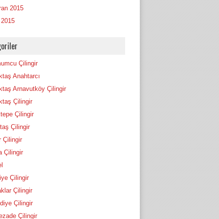
ran 2015
 2015
oriler
umcu Çilingir
ktaş Anahtarcı
ktaş Arnavutköy Çilingir
taş Çilingir
tepe Çilingir
itaş Çilingir
r Çilingir
 Çilingir
l
ye Çilingir
lar Çilingir
iye Çilingir
ezade Çilingir