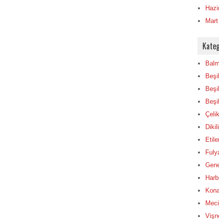
Hazi
Mart
Kateg
Balm
Beşi
Beşi
Beşik
Çelik
Dikil
Etile
Fulya
Gene
Harbi
Konak
Mecid
Vişn