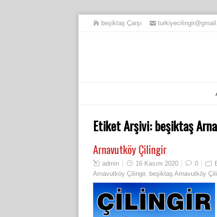
beşiktaş Çarşı
turkiyecilingir@gmai
Etiket Arşivi:
beşiktaş Arna
Arnavutköy Çilingir
admin
16 Kasım 2020
0
Arnavutköy Çilingir
,
beşiktaş Arnavutköy Çili